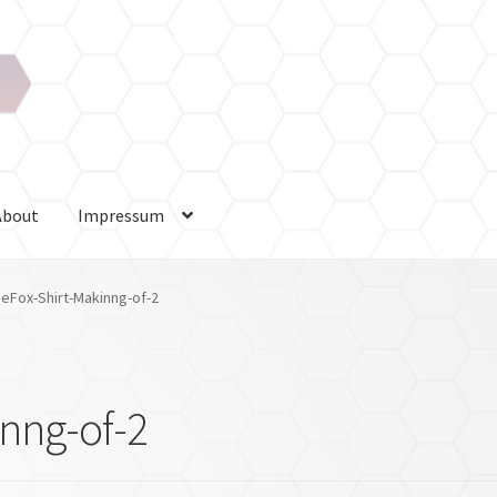
About
Impressum
Impressum
Kasse
Mein Konto
Referenzen
Scarlet Seas
Startseite
eFox-Shirt-Makinng-of-2
ahlungsarten
nng-of-2