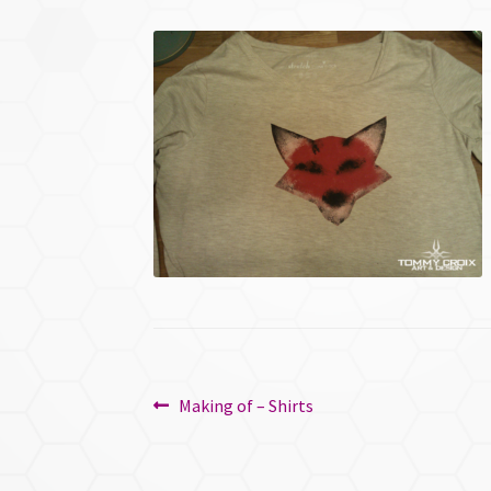
Beitragsnavigation
Vorheriger
Making of – Shirts
Beitrag: