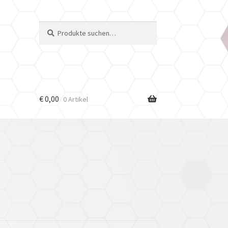
Suche
Suchen
nach:
€
0,00
0 Artikel