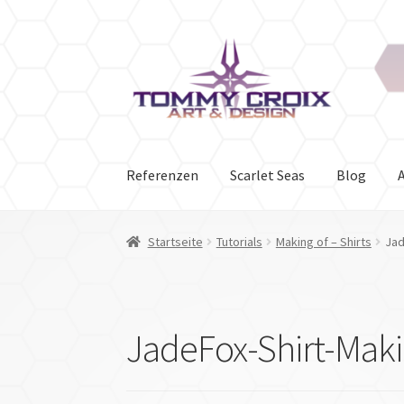
Zur
Zum
Navigation
Inhalt
springen
springen
Referenzen
Scarlet Seas
Blog
Start
About
AGB
Blog
Datenschutz
Gallerien
Startseite
Tutorials
Making of – Shirts
Jad
Versandart
Warenkorb
Widerrufsbelehrung
Z
JadeFox-Shirt-Maki